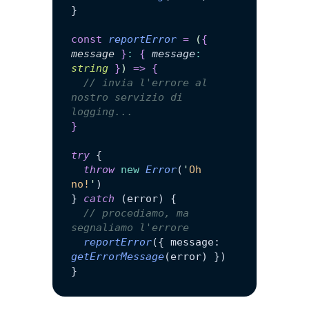
}
const
 reportError
 =
 (
{
message
 }
:
 {
 message
:
string
 }
)
 =>
 {
  // invia l'errore al 
nostro servizio di 
logging...
}
try
 {
  throw
 new
 Error
(
'
Oh 
no!
'
)
} 
catch
 (error) {
  // procediamo, ma 
segnaliamo l'errore
  reportError
({ message: 
getErrorMessage
(error) })
}