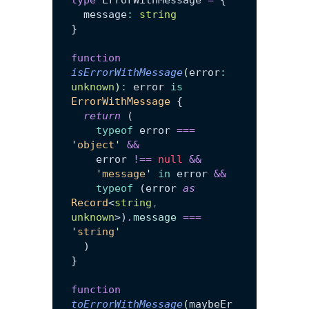
  message
:
 string
}
function
isErrorWithMessage
(
error
:
unknown
)
:
 error
 is
ErrorWithMessage
 {
  return
 (
    typeof
 error 
===
'
object
'
 &&
    error 
!==
 null
 &&
    '
message
'
 in
 error 
&&
    typeof
 (error 
as
Record
<
string
,
unknown
>)
.
message
 ===
'
string
'
  )
}
function
toErrorWithMessage
(
maybeEr