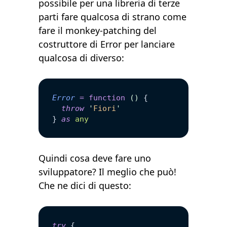
possibile per una libreria di terze
parti fare qualcosa di strano come
fare il monkey-patching del
costruttore di Error per lanciare
qualcosa di diverso:
Error
 =
 function
 ()
 {
  throw
 '
Fiori
'
} 
as
 any
Quindi cosa deve fare uno
sviluppatore? Il meglio che può!
Che ne dici di questo:
try
 {