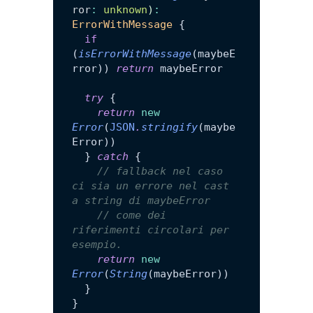
ror
:
 unknown
)
:
ErrorWithMessage
 {
  if
(
isErrorWithMessage
(maybeE
rror)) 
return
 maybeError
  try
 {
    return
 new
Error
(
JSON
.
stringify
(maybe
Error))
  } 
catch
 {
    // fallback nel caso 
ci sia un errore nel cast 
a string di maybeError
    // come dei 
riferimenti circolari per 
esempio.
    return
 new
Error
(
String
(maybeError))
  }
}