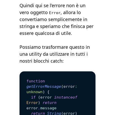
Quindi qui se l’errore non è un
vero oggetto
, allora lo
Error
convertiamo semplicemente in
stringa e speriamo che finisca per
essere qualcosa di utile.
Possiamo trasformare questo in
una utility da utilizzare in tutti i
nostri blocchi catch:
function
getErrorMessage
(
error
:
unknown
)
 {
  if
 (error 
instanceof
Error
) 
return
error
.
message
  return
 String
(error)