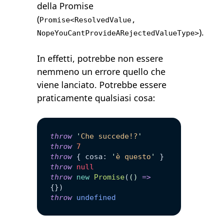
della Promise
(
Promise<ResolvedValue,
).
NopeYouCantProvideARejectedValueType>
In effetti, potrebbe non essere
nemmeno un errore quello che
viene lanciato. Potrebbe essere
praticamente qualsiasi cosa:
throw
 '
Che succede!?
'
throw
 7
throw
 { cosa: 
'
è questo
'
 }
throw
 null
throw
 new
 Promise
(
()
 =>
{})
throw
 undefined