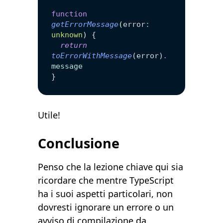
function
getErrorMessage
(
error
:
unknown
)
 {
  return
toErrorWithMessage
(error)
.
message
}
Utile!
Conclusione
Penso che la lezione chiave qui sia
ricordare che mentre TypeScript
ha i suoi aspetti particolari, non
dovresti ignorare un errore o un
avviso di compilazione da