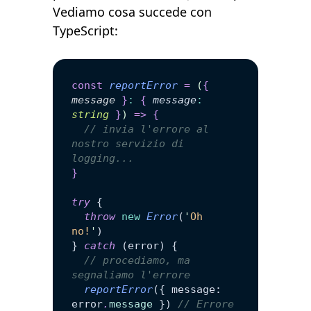
Vediamo cosa succede con
TypeScript:
const
 reportError
 =
 (
{
message
 }
:
 {
 message
:
string
 }
)
 =>
 {
  // invia l'errore al 
nostro servizio di 
logging...
}
try
 {
  throw
 new
 Error
(
'
Oh 
no!
'
)
} 
catch
 (error) {
  // procediamo, ma 
segnaliamo l'errore
  reportError
({ message: 
error
.
message
 }) 
// Errore 