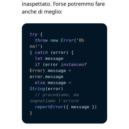
inaspettato. Forse potremmo fare
anche di meglio:
try
 {
  throw
 new
 Error
(
'
Oh 
no!
'
)
} 
catch
 (error) {
  let
 message
  if
 (error 
instanceof
Error
) message 
=
error
.
message
  else
 message 
=
String
(error)
  // procediamo, ma 
segnaliamo l'errore
  reportError
({ message })
}