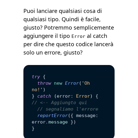
Puoi lanciare qualsiasi cosa di
qualsiasi tipo. Quindi è facile,
giusto? Potremmo semplicemente
aggiungere il tipo
al catch
Error
per dire che questo codice lancerà
solo un errore, giusto?
try
 {
  throw
 new
 Error
(
'
Oh 
no!
'
)
} 
catch
 (
error
:
 Error
)
 { 
// <-- Aggiungto qui 
  // segnaliamo l'errore
  reportError
({ message: 
error
.
message
 })
}