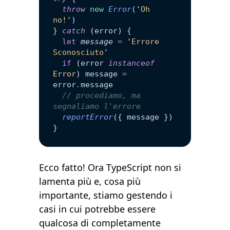
  throw
 new
 Error
(
'
Oh 
no!
'
)
} 
catch
 (error) {
  let
 message
 =
 '
Errore 
Sconosciuto
'
  if
 (error 
instanceof
Error
) message 
=
error
.
message
  // procediamo, ma 
segnaliamo l'errore
  reportError
({ message })
}
Ecco fatto! Ora TypeScript non si
lamenta più e, cosa più
importante, stiamo gestendo i
casi in cui potrebbe essere
qualcosa di completamente