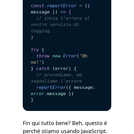
const
 reportError
 =
 (
{
message
 }
)
 =>
 {
  // invia l'errore al 
nostro servizio di 
logging...
}
try
 {
  throw
 new
 Error
(
'
Oh 
no!
'
)
} 
catch
 (
error
) {
  // procediamo, ma 
segnaliamo l'errore
  reportError
({ message: 
error
.
message
 })
}
Fin qui tutto bene? Beh, questo è
perché stiamo usando JavaScript.