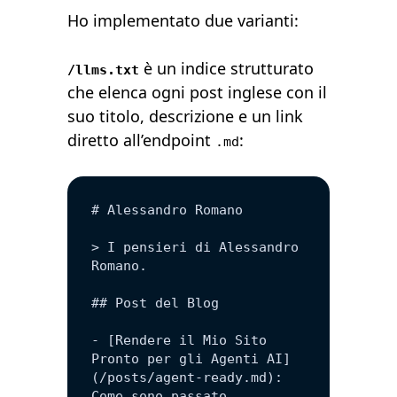
Ho implementato due varianti:
è un indice strutturato
/llms.txt
che elenca ogni post inglese con il
suo titolo, descrizione e un link
diretto all’endpoint
:
.md
# Alessandro Romano
> I pensieri di Alessandro 
Romano.
## Post del Blog
- [Rendere il Mio Sito 
Pronto per gli Agenti AI]
(/posts/agent-ready.md): 
Come sono passato...