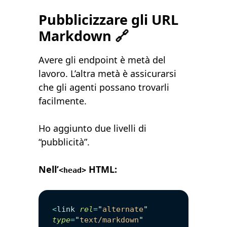
Pubblicizzare gli URL
Markdown 🔗
Avere gli endpoint è metà del
lavoro. L’altra metà è assicurarsi
che gli agenti possano trovarli
facilmente.
Ho aggiunto due livelli di
“pubblicità”.
Nell’
HTML:
<head>
<
link
 rel
=
"
alternate
"
type
=
"
text/markdown
"