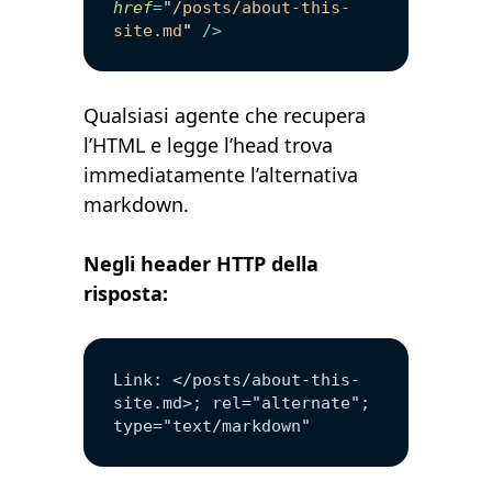
href
=
"
/posts/about-this-
site.md
"
 />
Qualsiasi agente che recupera
l’HTML e legge l’head trova
immediatamente l’alternativa
markdown.
Negli header HTTP della
risposta:
Link: </posts/about-this-
site.md>; rel="alternate"; 
type="text/markdown"