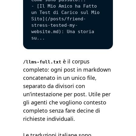
- [Il Mio Amico ha Fatto 
un Test di Carico sul Mio 
Sito](/posts/friend-
stress-tested-my-
website.md): Una storia 
su...
è il corpus
/llms-full.txt
completo: ogni post in markdown
concatenato in un unico file,
separato da divisori con
un’intestazione per post. Utile per
gli agenti che vogliono contesto
completo senza fare decine di
richieste individuali.
Le traduzioni italiane sono